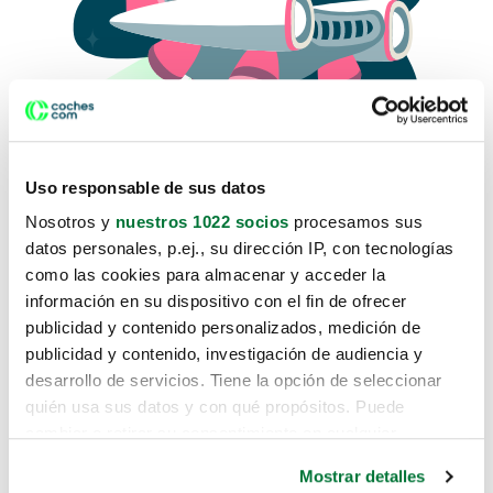
Uso responsable de sus datos
Nosotros y
nuestros 1022 socios
procesamos sus
datos personales, p.ej., su dirección IP, con tecnologías
como las cookies para almacenar y acceder la
Lo sentimos, no sabemos como
información en su dispositivo con el fin de ofrecer
te hemos traido hasta aquí.
publicidad y contenido personalizados, medición de
publicidad y contenido, investigación de audiencia y
desarrollo de servicios. Tiene la opción de seleccionar
Pero puedes encontrar el coche que estás
quién usa sus datos y con qué propósitos. Puede
buscando en alguno de estos enlaces:
cambiar o retirar su consentimiento en cualquier
momento desde la Declaración de cookies o clicando en
Coches nuevos
Mostrar detalles
el Menú de consentimiento.