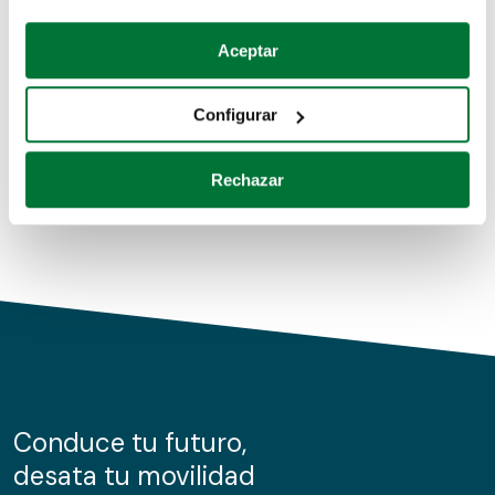
Coches de segunda mano
Si lo permite, también quisiéramos:
Aceptar
Recopilar información sobre su ubicación geográfica
Coches de km0
que puede tener una precisión de varios metros
Configurar
Coches de renting
Identificar su dispositivo analizándolo activamente
para buscar características específicas (huellas
Rechazar
digitales)
Obtenga más información sobre cómo se procesan sus
datos personales y establezca sus preferencias en la
sección de datos
. Puede cambiar o retirar su
consentimiento en cualquier momento en la Declaración
de cookies.
Las cookies de este sitio web se usan para personalizar
el contenido y los anuncios, ofrecer funciones de redes
sociales y analizar el tráfico. Además, compartimos
Conduce tu futuro,
información sobre el uso que haga del sitio web con
desata tu movilidad
nuestros partners de redes sociales, publicidad y análisis