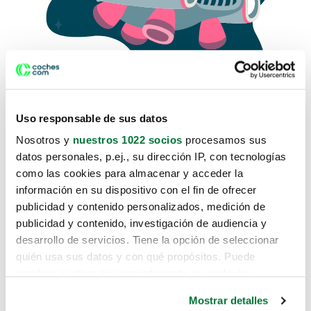
Uso responsable de sus datos
Nosotros y
nuestros 1022 socios
procesamos sus
datos personales, p.ej., su dirección IP, con tecnologías
como las cookies para almacenar y acceder la
Lo sentimos, no sabemos como
información en su dispositivo con el fin de ofrecer
te hemos traido hasta aquí.
publicidad y contenido personalizados, medición de
publicidad y contenido, investigación de audiencia y
desarrollo de servicios. Tiene la opción de seleccionar
Pero puedes encontrar el coche que estás
quién usa sus datos y con qué propósitos. Puede
buscando en alguno de estos enlaces:
cambiar o retirar su consentimiento en cualquier
momento desde la Declaración de cookies o clicando en
Coches nuevos
Mostrar detalles
el Menú de consentimiento.