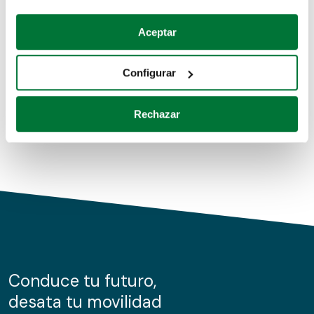
Coches de segunda mano
Si lo permite, también quisiéramos:
Aceptar
Recopilar información sobre su ubicación geográfica
Coches de km0
que puede tener una precisión de varios metros
Configurar
Coches de renting
Identificar su dispositivo analizándolo activamente
para buscar características específicas (huellas
Rechazar
digitales)
Obtenga más información sobre cómo se procesan sus
datos personales y establezca sus preferencias en la
sección de datos
. Puede cambiar o retirar su
consentimiento en cualquier momento en la Declaración
de cookies.
Las cookies de este sitio web se usan para personalizar
el contenido y los anuncios, ofrecer funciones de redes
sociales y analizar el tráfico. Además, compartimos
Conduce tu futuro,
información sobre el uso que haga del sitio web con
desata tu movilidad
nuestros partners de redes sociales, publicidad y análisis