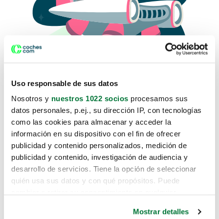
Uso responsable de sus datos
Nosotros y
nuestros 1022 socios
procesamos sus
datos personales, p.ej., su dirección IP, con tecnologías
como las cookies para almacenar y acceder la
Lo sentimos, no sabemos como
información en su dispositivo con el fin de ofrecer
te hemos traido hasta aquí.
publicidad y contenido personalizados, medición de
publicidad y contenido, investigación de audiencia y
desarrollo de servicios. Tiene la opción de seleccionar
Pero puedes encontrar el coche que estás
quién usa sus datos y con qué propósitos. Puede
buscando en alguno de estos enlaces:
cambiar o retirar su consentimiento en cualquier
momento desde la Declaración de cookies o clicando en
Coches nuevos
Mostrar detalles
el Menú de consentimiento.