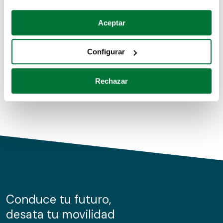
Coches de segunda mano
Si lo permite, también quisiéramos:
Aceptar
Recopilar información sobre su ubicación geográfica
Coches de km0
que puede tener una precisión de varios metros
Configurar
Coches de renting
Identificar su dispositivo analizándolo activamente
para buscar características específicas (huellas
Rechazar
digitales)
Obtenga más información sobre cómo se procesan sus
datos personales y establezca sus preferencias en la
sección de datos
. Puede cambiar o retirar su
consentimiento en cualquier momento en la Declaración
de cookies.
Las cookies de este sitio web se usan para personalizar
el contenido y los anuncios, ofrecer funciones de redes
sociales y analizar el tráfico. Además, compartimos
Conduce tu futuro,
información sobre el uso que haga del sitio web con
desata tu movilidad
nuestros partners de redes sociales, publicidad y análisis