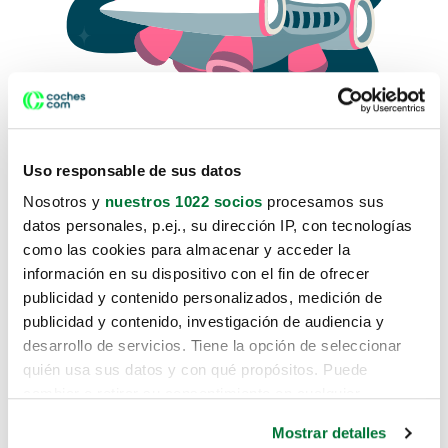
Uso responsable de sus datos
Nosotros y
nuestros 1022 socios
procesamos sus
datos personales, p.ej., su dirección IP, con tecnologías
como las cookies para almacenar y acceder la
Lo sentimos, no sabemos como
información en su dispositivo con el fin de ofrecer
te hemos traido hasta aquí.
publicidad y contenido personalizados, medición de
publicidad y contenido, investigación de audiencia y
desarrollo de servicios. Tiene la opción de seleccionar
Pero puedes encontrar el coche que estás
quién usa sus datos y con qué propósitos. Puede
buscando en alguno de estos enlaces:
cambiar o retirar su consentimiento en cualquier
momento desde la Declaración de cookies o clicando en
Coches nuevos
Mostrar detalles
el Menú de consentimiento.