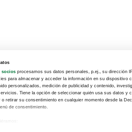
datos
 socios
procesamos sus datos personales, p.ej., su dirección I
es para almacenar y acceder la información en su dispositivo co
nido personalizados, medición de publicidad y contenido, investi
servicios. Tiene la opción de seleccionar quién usa sus datos y 
 o retirar su consentimiento en cualquier momento desde la Dec
Menú de consentimiento.
siéramos:
Aviso protección de datos
 sobre su ubicación geográfica que puede tener una precisión de