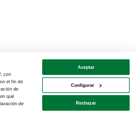
Aceptar
P, con
n el fin de
Configurar
gación de
con qué
Rechazar
laración de
Política de cookies
Contacto
 varios metros