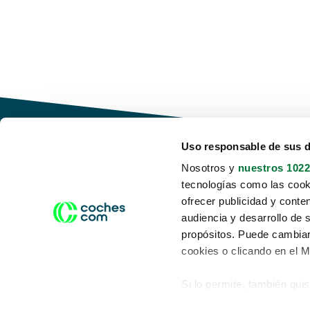
Uso responsable de sus 
Nosotros y
nuestros 1022
tecnologías como las cooki
Conduce tu futuro,
ofrecer publicidad y conte
desata tu movilidad
audiencia y desarrollo de 
propósitos. Puede cambiar
cookies o clicando en el 
Si lo permite, también qui
Acerca de nosotros
Aviso legal
Recopilar información