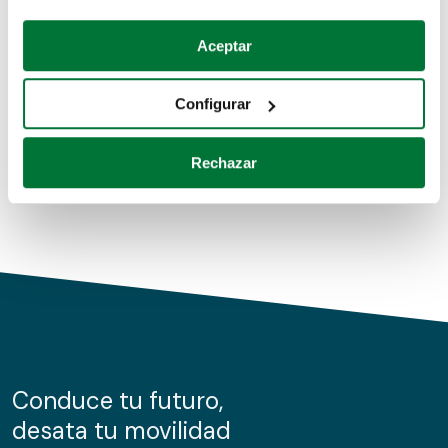
Coches de segunda mano
Si lo permite, también quisiéramos:
Aceptar
Recopilar información sobre su ubicación geográfica
Coches de km0
que puede tener una precisión de varios metros
Configurar
Coches de renting
Identificar su dispositivo analizándolo activamente
para buscar características específicas (huellas
Rechazar
digitales)
Obtenga más información sobre cómo se procesan sus
datos personales y establezca sus preferencias en la
sección de datos
. Puede cambiar o retirar su
consentimiento en cualquier momento en la Declaración
de cookies.
Las cookies de este sitio web se usan para personalizar
el contenido y los anuncios, ofrecer funciones de redes
sociales y analizar el tráfico. Además, compartimos
Conduce tu futuro,
información sobre el uso que haga del sitio web con
desata tu movilidad
nuestros partners de redes sociales, publicidad y análisis