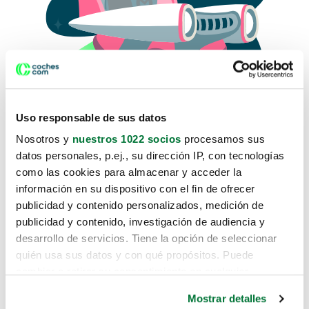
Uso responsable de sus datos
Nosotros y
nuestros 1022 socios
procesamos sus
datos personales, p.ej., su dirección IP, con tecnologías
como las cookies para almacenar y acceder la
Lo sentimos, no sabemos como
información en su dispositivo con el fin de ofrecer
te hemos traido hasta aquí.
publicidad y contenido personalizados, medición de
publicidad y contenido, investigación de audiencia y
desarrollo de servicios. Tiene la opción de seleccionar
Pero puedes encontrar el coche que estás
quién usa sus datos y con qué propósitos. Puede
buscando en alguno de estos enlaces:
cambiar o retirar su consentimiento en cualquier
momento desde la Declaración de cookies o clicando en
Coches nuevos
Mostrar detalles
el Menú de consentimiento.