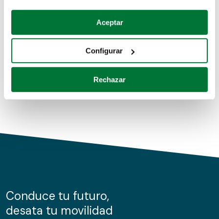
Coches de segunda mano
Si lo permite, también quisiéramos:
Aceptar
Recopilar información sobre su ubicación geográfica
Coches de km0
que puede tener una precisión de varios metros
Configurar
Coches de renting
Identificar su dispositivo analizándolo activamente
para buscar características específicas (huellas
Rechazar
digitales)
Obtenga más información sobre cómo se procesan sus
datos personales y establezca sus preferencias en la
sección de datos
. Puede cambiar o retirar su
consentimiento en cualquier momento en la Declaración
de cookies.
Las cookies de este sitio web se usan para personalizar
el contenido y los anuncios, ofrecer funciones de redes
sociales y analizar el tráfico. Además, compartimos
Conduce tu futuro,
información sobre el uso que haga del sitio web con
desata tu movilidad
nuestros partners de redes sociales, publicidad y análisis