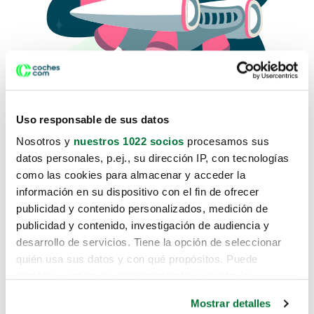
Uso responsable de sus datos
Nosotros y
nuestros 1022 socios
procesamos sus
datos personales, p.ej., su dirección IP, con tecnologías
como las cookies para almacenar y acceder la
Lo sentimos, no sabemos como
información en su dispositivo con el fin de ofrecer
te hemos traido hasta aquí.
publicidad y contenido personalizados, medición de
publicidad y contenido, investigación de audiencia y
desarrollo de servicios. Tiene la opción de seleccionar
Pero puedes encontrar el coche que estás
quién usa sus datos y con qué propósitos. Puede
buscando en alguno de estos enlaces:
cambiar o retirar su consentimiento en cualquier
momento desde la Declaración de cookies o clicando en
Coches nuevos
Mostrar detalles
el Menú de consentimiento.