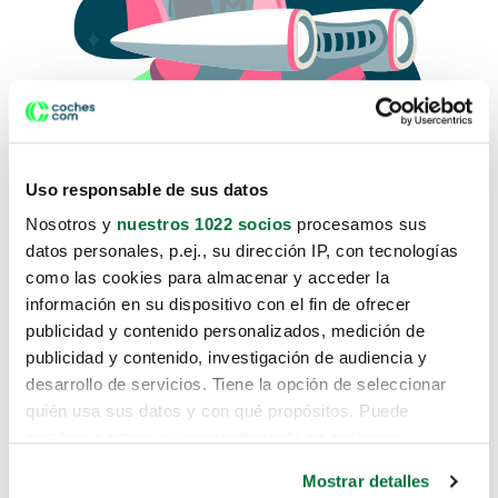
Uso responsable de sus datos
Nosotros y
nuestros 1022 socios
procesamos sus
datos personales, p.ej., su dirección IP, con tecnologías
como las cookies para almacenar y acceder la
Lo sentimos, no sabemos como
información en su dispositivo con el fin de ofrecer
te hemos traido hasta aquí.
publicidad y contenido personalizados, medición de
publicidad y contenido, investigación de audiencia y
desarrollo de servicios. Tiene la opción de seleccionar
Pero puedes encontrar el coche que estás
quién usa sus datos y con qué propósitos. Puede
buscando en alguno de estos enlaces:
cambiar o retirar su consentimiento en cualquier
momento desde la Declaración de cookies o clicando en
Coches nuevos
Mostrar detalles
el Menú de consentimiento.