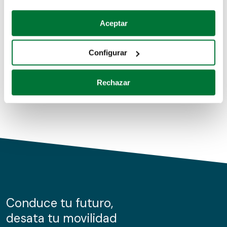
Coches de segunda mano
Si lo permite, también quisiéramos:
Aceptar
Recopilar información sobre su ubicación geográfica
Coches de km0
que puede tener una precisión de varios metros
Configurar
Coches de renting
Identificar su dispositivo analizándolo activamente
para buscar características específicas (huellas
Rechazar
digitales)
Obtenga más información sobre cómo se procesan sus
datos personales y establezca sus preferencias en la
sección de datos
. Puede cambiar o retirar su
consentimiento en cualquier momento en la Declaración
de cookies.
Las cookies de este sitio web se usan para personalizar
el contenido y los anuncios, ofrecer funciones de redes
sociales y analizar el tráfico. Además, compartimos
Conduce tu futuro,
información sobre el uso que haga del sitio web con
desata tu movilidad
nuestros partners de redes sociales, publicidad y análisis