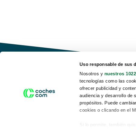
Uso responsable de sus 
Nosotros y
nuestros 1022
tecnologías como las cooki
Conduce tu futuro,
ofrecer publicidad y conte
desata tu movilidad
audiencia y desarrollo de 
propósitos. Puede cambiar
cookies o clicando en el 
Si lo permite, también qui
Acerca de nosotros
Aviso legal
Recopilar información