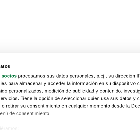
datos
 socios
procesamos sus datos personales, p.ej., su dirección I
es para almacenar y acceder la información en su dispositivo co
nido personalizados, medición de publicidad y contenido, investi
servicios. Tiene la opción de seleccionar quién usa sus datos y 
 o retirar su consentimiento en cualquier momento desde la Dec
Menú de consentimiento.
siéramos:
Aviso protección de datos
 sobre su ubicación geográfica que puede tener una precisión de