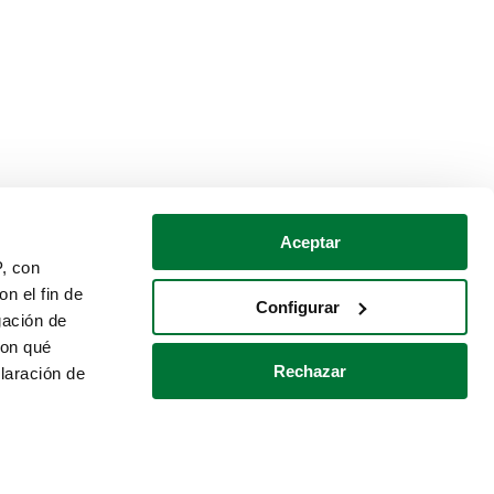
Aceptar
P, con
n el fin de
Configurar
gación de
con qué
Rechazar
laración de
Política de cookies
Contacto
 varios metros