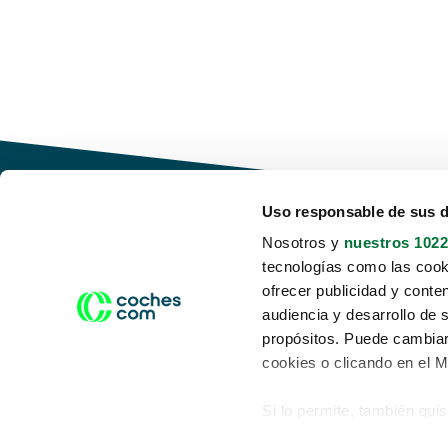
Uso responsable de sus 
Nosotros y
nuestros 1022
tecnologías como las cooki
Conduce tu futuro,
ofrecer publicidad y conte
desata tu movilidad
audiencia y desarrollo de 
propósitos. Puede cambiar
cookies o clicando en el 
Si lo permite, también qui
Acerca de nosotros
Aviso legal
Recopilar información