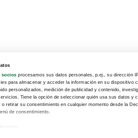
datos
 socios
procesamos sus datos personales, p.ej., su dirección I
es para almacenar y acceder la información en su dispositivo co
nido personalizados, medición de publicidad y contenido, investi
servicios. Tiene la opción de seleccionar quién usa sus datos y 
 o retirar su consentimiento en cualquier momento desde la Dec
Menú de consentimiento.
siéramos:
Aviso protección de datos
 sobre su ubicación geográfica que puede tener una precisión de