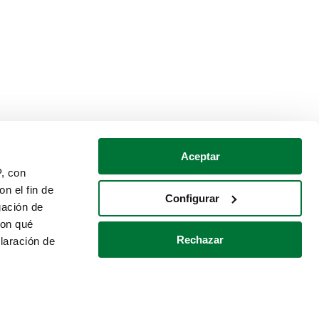
Aceptar
P, con
n el fin de
Configurar
gación de
con qué
Rechazar
laración de
Política de cookies
Contacto
 varios metros