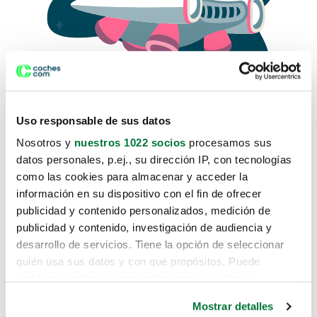
Uso responsable de sus datos
Nosotros y
nuestros 1022 socios
procesamos sus
datos personales, p.ej., su dirección IP, con tecnologías
como las cookies para almacenar y acceder la
Lo sentimos, no sabemos como
información en su dispositivo con el fin de ofrecer
te hemos traido hasta aquí.
publicidad y contenido personalizados, medición de
publicidad y contenido, investigación de audiencia y
desarrollo de servicios. Tiene la opción de seleccionar
Pero puedes encontrar el coche que estás
quién usa sus datos y con qué propósitos. Puede
buscando en alguno de estos enlaces:
cambiar o retirar su consentimiento en cualquier
momento desde la Declaración de cookies o clicando en
Coches nuevos
Mostrar detalles
el Menú de consentimiento.