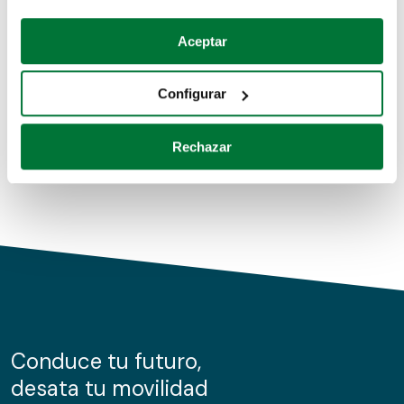
Coches de segunda mano
Si lo permite, también quisiéramos:
Aceptar
Recopilar información sobre su ubicación geográfica
Coches de km0
que puede tener una precisión de varios metros
Configurar
Coches de renting
Identificar su dispositivo analizándolo activamente
para buscar características específicas (huellas
Rechazar
digitales)
Obtenga más información sobre cómo se procesan sus
datos personales y establezca sus preferencias en la
sección de datos
. Puede cambiar o retirar su
consentimiento en cualquier momento en la Declaración
de cookies.
Las cookies de este sitio web se usan para personalizar
el contenido y los anuncios, ofrecer funciones de redes
sociales y analizar el tráfico. Además, compartimos
Conduce tu futuro,
información sobre el uso que haga del sitio web con
desata tu movilidad
nuestros partners de redes sociales, publicidad y análisis