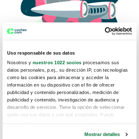
Uso responsable de sus datos
Nosotros y
nuestros 1022 socios
procesamos sus
datos personales, p.ej., su dirección IP, con tecnologías
como las cookies para almacenar y acceder la
Lo sentimos, no sabemos como
información en su dispositivo con el fin de ofrecer
te hemos traido hasta aquí.
publicidad y contenido personalizados, medición de
publicidad y contenido, investigación de audiencia y
desarrollo de servicios. Tiene la opción de seleccionar
Pero puedes encontrar el coche que estás
quién usa sus datos y con qué propósitos. Puede
buscando en alguno de estos enlaces:
cambiar o retirar su consentimiento en cualquier
momento desde la Declaración de cookies o clicando en
Coches nuevos
Mostrar detalles
el Menú de consentimiento.