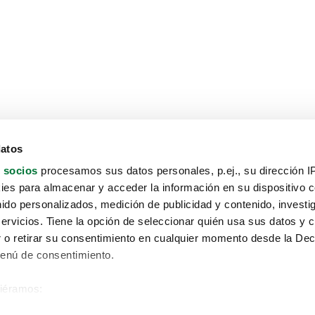
datos
 socios
procesamos sus datos personales, p.ej., su dirección I
es para almacenar y acceder la información en su dispositivo co
nido personalizados, medición de publicidad y contenido, investi
servicios. Tiene la opción de seleccionar quién usa sus datos y 
 o retirar su consentimiento en cualquier momento desde la Dec
Menú de consentimiento.
siéramos:
Aviso protección de datos
 sobre su ubicación geográfica que puede tener una precisión de