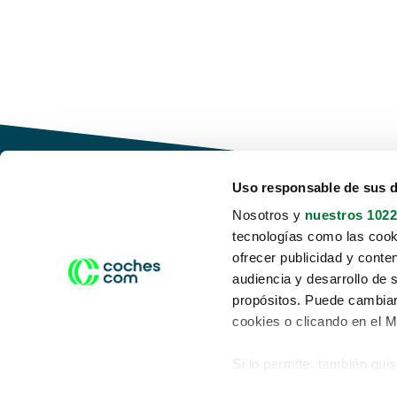
Uso responsable de sus 
Nosotros y
nuestros 1022
tecnologías como las cooki
Conduce tu futuro,
ofrecer publicidad y conte
desata tu movilidad
audiencia y desarrollo de 
propósitos. Puede cambiar
cookies o clicando en el 
Si lo permite, también qui
Acerca de nosotros
Aviso legal
Recopilar información