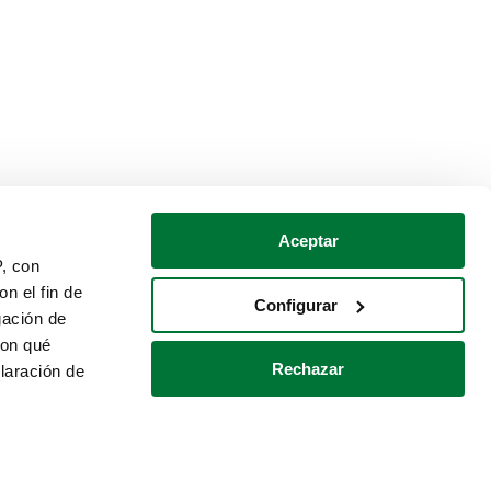
Aceptar
P, con
n el fin de
Configurar
gación de
con qué
Rechazar
laración de
Política de cookies
Contacto
 varios metros