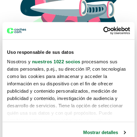
Uso responsable de sus datos
Nosotros y
nuestros 1022 socios
procesamos sus
datos personales, p.ej., su dirección IP, con tecnologías
como las cookies para almacenar y acceder la
Lo sentimos, no sabemos como
información en su dispositivo con el fin de ofrecer
te hemos traido hasta aquí.
publicidad y contenido personalizados, medición de
publicidad y contenido, investigación de audiencia y
desarrollo de servicios. Tiene la opción de seleccionar
Pero puedes encontrar el coche que estás
quién usa sus datos y con qué propósitos. Puede
buscando en alguno de estos enlaces:
cambiar o retirar su consentimiento en cualquier
momento desde la Declaración de cookies o clicando en
Coches nuevos
Mostrar detalles
el Menú de consentimiento.