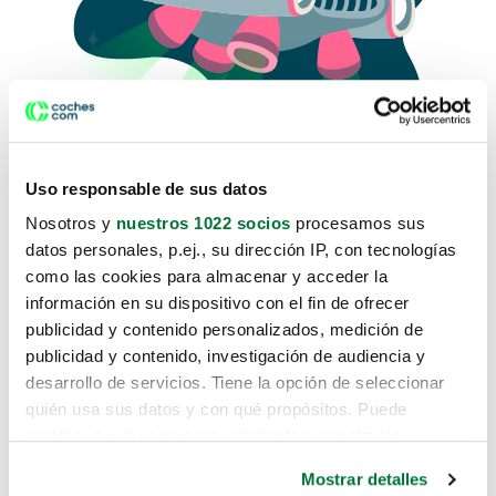
Uso responsable de sus datos
Nosotros y
nuestros 1022 socios
procesamos sus
datos personales, p.ej., su dirección IP, con tecnologías
como las cookies para almacenar y acceder la
Lo sentimos, no sabemos como
información en su dispositivo con el fin de ofrecer
te hemos traido hasta aquí.
publicidad y contenido personalizados, medición de
publicidad y contenido, investigación de audiencia y
desarrollo de servicios. Tiene la opción de seleccionar
Pero puedes encontrar el coche que estás
quién usa sus datos y con qué propósitos. Puede
buscando en alguno de estos enlaces:
cambiar o retirar su consentimiento en cualquier
momento desde la Declaración de cookies o clicando en
Coches nuevos
Mostrar detalles
el Menú de consentimiento.