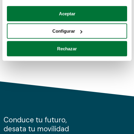
Coches de segunda mano
Si lo permite, también quisiéramos:
Aceptar
Recopilar información sobre su ubicación geográfica
Coches de km0
que puede tener una precisión de varios metros
Configurar
Coches de renting
Identificar su dispositivo analizándolo activamente
para buscar características específicas (huellas
Rechazar
digitales)
Obtenga más información sobre cómo se procesan sus
datos personales y establezca sus preferencias en la
sección de datos
. Puede cambiar o retirar su
consentimiento en cualquier momento en la Declaración
de cookies.
Las cookies de este sitio web se usan para personalizar
el contenido y los anuncios, ofrecer funciones de redes
sociales y analizar el tráfico. Además, compartimos
Conduce tu futuro,
información sobre el uso que haga del sitio web con
desata tu movilidad
nuestros partners de redes sociales, publicidad y análisis