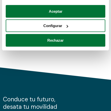
Coches de segunda mano
Si lo permite, también quisiéramos:
Aceptar
Recopilar información sobre su ubicación geográfica
Coches de km0
que puede tener una precisión de varios metros
Configurar
Coches de renting
Identificar su dispositivo analizándolo activamente
para buscar características específicas (huellas
Rechazar
digitales)
Obtenga más información sobre cómo se procesan sus
datos personales y establezca sus preferencias en la
sección de datos
. Puede cambiar o retirar su
consentimiento en cualquier momento en la Declaración
de cookies.
Las cookies de este sitio web se usan para personalizar
el contenido y los anuncios, ofrecer funciones de redes
sociales y analizar el tráfico. Además, compartimos
Conduce tu futuro,
información sobre el uso que haga del sitio web con
desata tu movilidad
nuestros partners de redes sociales, publicidad y análisis