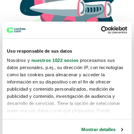
Uso responsable de sus datos
Nosotros y
nuestros 1022 socios
procesamos sus
datos personales, p.ej., su dirección IP, con tecnologías
como las cookies para almacenar y acceder la
Lo sentimos, no sabemos como
información en su dispositivo con el fin de ofrecer
te hemos traido hasta aquí.
publicidad y contenido personalizados, medición de
publicidad y contenido, investigación de audiencia y
desarrollo de servicios. Tiene la opción de seleccionar
Pero puedes encontrar el coche que estás
quién usa sus datos y con qué propósitos. Puede
buscando en alguno de estos enlaces:
cambiar o retirar su consentimiento en cualquier
momento desde la Declaración de cookies o clicando en
Coches nuevos
Mostrar detalles
el Menú de consentimiento.