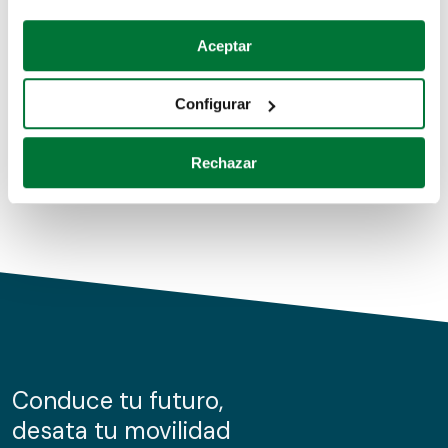
Coches de segunda mano
Si lo permite, también quisiéramos:
Aceptar
Recopilar información sobre su ubicación geográfica
Coches de km0
que puede tener una precisión de varios metros
Configurar
Coches de renting
Identificar su dispositivo analizándolo activamente
para buscar características específicas (huellas
Rechazar
digitales)
Obtenga más información sobre cómo se procesan sus
datos personales y establezca sus preferencias en la
sección de datos
. Puede cambiar o retirar su
consentimiento en cualquier momento en la Declaración
de cookies.
Las cookies de este sitio web se usan para personalizar
el contenido y los anuncios, ofrecer funciones de redes
sociales y analizar el tráfico. Además, compartimos
Conduce tu futuro,
información sobre el uso que haga del sitio web con
desata tu movilidad
nuestros partners de redes sociales, publicidad y análisis