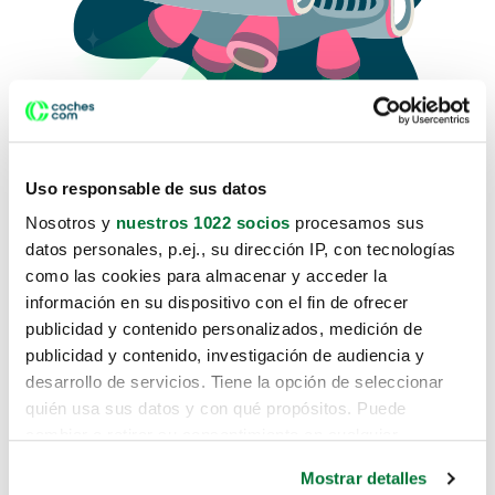
Uso responsable de sus datos
Nosotros y
nuestros 1022 socios
procesamos sus
datos personales, p.ej., su dirección IP, con tecnologías
como las cookies para almacenar y acceder la
Lo sentimos, no sabemos como
información en su dispositivo con el fin de ofrecer
te hemos traido hasta aquí.
publicidad y contenido personalizados, medición de
publicidad y contenido, investigación de audiencia y
desarrollo de servicios. Tiene la opción de seleccionar
Pero puedes encontrar el coche que estás
quién usa sus datos y con qué propósitos. Puede
buscando en alguno de estos enlaces:
cambiar o retirar su consentimiento en cualquier
momento desde la Declaración de cookies o clicando en
Coches nuevos
Mostrar detalles
el Menú de consentimiento.