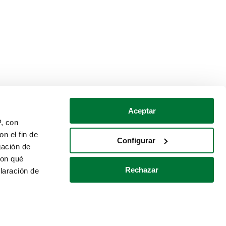
Aceptar
P, con
n el fin de
Configurar
gación de
con qué
Rechazar
laración de
Política de cookies
Contacto
 varios metros