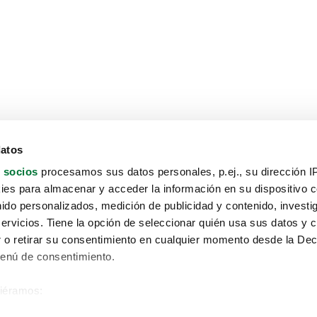
datos
 socios
procesamos sus datos personales, p.ej., su dirección I
es para almacenar y acceder la información en su dispositivo co
nido personalizados, medición de publicidad y contenido, investi
servicios. Tiene la opción de seleccionar quién usa sus datos y 
 o retirar su consentimiento en cualquier momento desde la Dec
Menú de consentimiento.
siéramos:
Aviso protección de datos
 sobre su ubicación geográfica que puede tener una precisión de