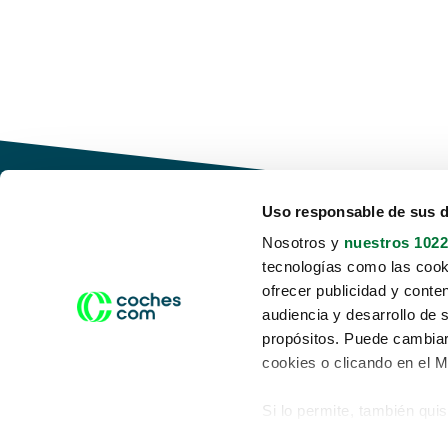
Uso responsable de sus 
Nosotros y
nuestros 1022
tecnologías como las cooki
Conduce tu futuro,
ofrecer publicidad y conte
desata tu movilidad
audiencia y desarrollo de 
propósitos. Puede cambiar
cookies o clicando en el 
Si lo permite, también qui
Acerca de nosotros
Aviso legal
Recopilar información