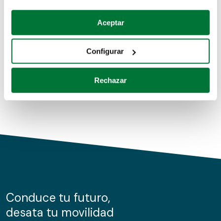
Coches de segunda mano
Si lo permite, también quisiéramos:
Aceptar
Recopilar información sobre su ubicación geográfica
Coches de km0
que puede tener una precisión de varios metros
Configurar
Coches de renting
Identificar su dispositivo analizándolo activamente
para buscar características específicas (huellas
Rechazar
digitales)
Obtenga más información sobre cómo se procesan sus
datos personales y establezca sus preferencias en la
sección de datos
. Puede cambiar o retirar su
consentimiento en cualquier momento en la Declaración
de cookies.
Las cookies de este sitio web se usan para personalizar
el contenido y los anuncios, ofrecer funciones de redes
sociales y analizar el tráfico. Además, compartimos
Conduce tu futuro,
información sobre el uso que haga del sitio web con
desata tu movilidad
nuestros partners de redes sociales, publicidad y análisis