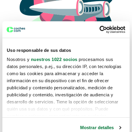
Uso responsable de sus datos
Nosotros y
nuestros 1022 socios
procesamos sus
datos personales, p.ej., su dirección IP, con tecnologías
como las cookies para almacenar y acceder la
Lo sentimos, no sabemos como
información en su dispositivo con el fin de ofrecer
te hemos traido hasta aquí.
publicidad y contenido personalizados, medición de
publicidad y contenido, investigación de audiencia y
desarrollo de servicios. Tiene la opción de seleccionar
Pero puedes encontrar el coche que estás
quién usa sus datos y con qué propósitos. Puede
buscando en alguno de estos enlaces:
cambiar o retirar su consentimiento en cualquier
momento desde la Declaración de cookies o clicando en
Coches nuevos
Mostrar detalles
el Menú de consentimiento.