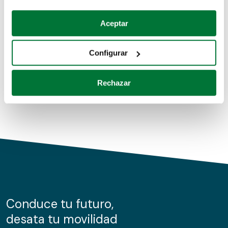
Coches de segunda mano
Si lo permite, también quisiéramos:
Aceptar
Recopilar información sobre su ubicación geográfica
Coches de km0
que puede tener una precisión de varios metros
Configurar
Coches de renting
Identificar su dispositivo analizándolo activamente
para buscar características específicas (huellas
Rechazar
digitales)
Obtenga más información sobre cómo se procesan sus
datos personales y establezca sus preferencias en la
sección de datos
. Puede cambiar o retirar su
consentimiento en cualquier momento en la Declaración
de cookies.
Las cookies de este sitio web se usan para personalizar
el contenido y los anuncios, ofrecer funciones de redes
sociales y analizar el tráfico. Además, compartimos
Conduce tu futuro,
información sobre el uso que haga del sitio web con
desata tu movilidad
nuestros partners de redes sociales, publicidad y análisis