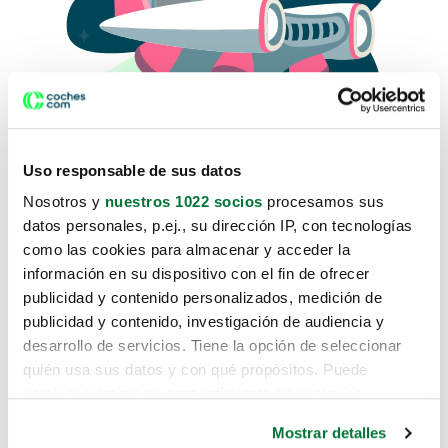
Uso responsable de sus datos
Nosotros y
nuestros 1022 socios
procesamos sus
datos personales, p.ej., su dirección IP, con tecnologías
como las cookies para almacenar y acceder la
Lo sentimos, no sabemos como
información en su dispositivo con el fin de ofrecer
te hemos traido hasta aquí.
publicidad y contenido personalizados, medición de
publicidad y contenido, investigación de audiencia y
desarrollo de servicios. Tiene la opción de seleccionar
Pero puedes encontrar el coche que estás
quién usa sus datos y con qué propósitos. Puede
buscando en alguno de estos enlaces:
cambiar o retirar su consentimiento en cualquier
momento desde la Declaración de cookies o clicando en
Coches nuevos
Mostrar detalles
el Menú de consentimiento.