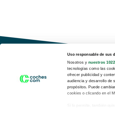
Uso responsable de sus 
Nosotros y
nuestros 1022
tecnologías como las cooki
Conduce tu futuro,
ofrecer publicidad y conte
desata tu movilidad
audiencia y desarrollo de 
propósitos. Puede cambiar
cookies o clicando en el 
Si lo permite, también qui
Acerca de nosotros
Aviso legal
Recopilar información