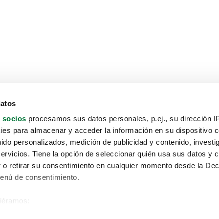
datos
 socios
procesamos sus datos personales, p.ej., su dirección I
es para almacenar y acceder la información en su dispositivo co
nido personalizados, medición de publicidad y contenido, investi
servicios. Tiene la opción de seleccionar quién usa sus datos y 
 o retirar su consentimiento en cualquier momento desde la Dec
Menú de consentimiento.
siéramos:
Aviso protección de datos
 sobre su ubicación geográfica que puede tener una precisión de