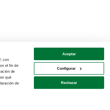
Aceptar
P, con
n el fin de
Configurar
gación de
con qué
Rechazar
laración de
Política de cookies
Contacto
 varios metros