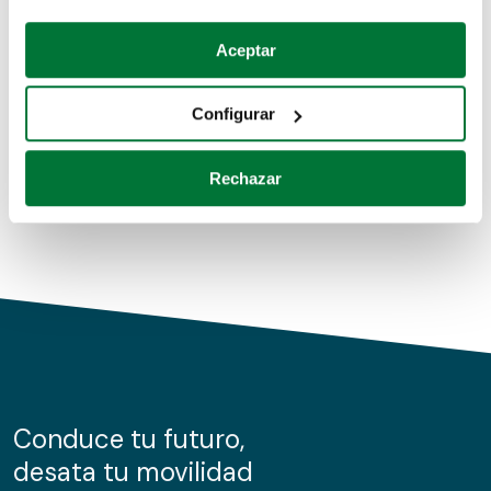
Coches de segunda mano
Si lo permite, también quisiéramos:
Aceptar
Recopilar información sobre su ubicación geográfica
Coches de km0
que puede tener una precisión de varios metros
Configurar
Coches de renting
Identificar su dispositivo analizándolo activamente
para buscar características específicas (huellas
Rechazar
digitales)
Obtenga más información sobre cómo se procesan sus
datos personales y establezca sus preferencias en la
sección de datos
. Puede cambiar o retirar su
consentimiento en cualquier momento en la Declaración
de cookies.
Las cookies de este sitio web se usan para personalizar
el contenido y los anuncios, ofrecer funciones de redes
sociales y analizar el tráfico. Además, compartimos
Conduce tu futuro,
información sobre el uso que haga del sitio web con
desata tu movilidad
nuestros partners de redes sociales, publicidad y análisis