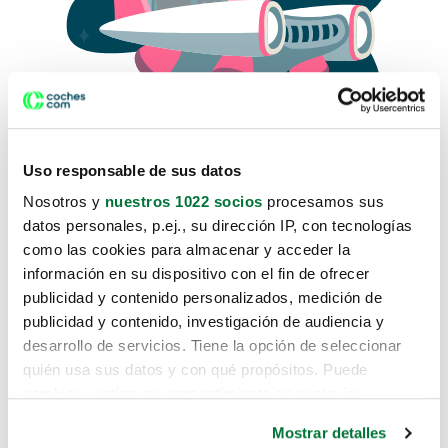
Uso responsable de sus datos
Nosotros y
nuestros 1022 socios
procesamos sus
datos personales, p.ej., su dirección IP, con tecnologías
como las cookies para almacenar y acceder la
Lo sentimos, no sabemos como
información en su dispositivo con el fin de ofrecer
te hemos traido hasta aquí.
publicidad y contenido personalizados, medición de
publicidad y contenido, investigación de audiencia y
desarrollo de servicios. Tiene la opción de seleccionar
Pero puedes encontrar el coche que estás
quién usa sus datos y con qué propósitos. Puede
buscando en alguno de estos enlaces:
cambiar o retirar su consentimiento en cualquier
momento desde la Declaración de cookies o clicando en
Coches nuevos
Mostrar detalles
el Menú de consentimiento.