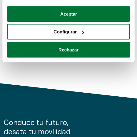
Coches de segunda mano
Si lo permite, también quisiéramos:
Aceptar
Recopilar información sobre su ubicación geográfica
Coches de km0
que puede tener una precisión de varios metros
Configurar
Coches de renting
Identificar su dispositivo analizándolo activamente
para buscar características específicas (huellas
Rechazar
digitales)
Obtenga más información sobre cómo se procesan sus
datos personales y establezca sus preferencias en la
sección de datos
. Puede cambiar o retirar su
consentimiento en cualquier momento en la Declaración
de cookies.
Las cookies de este sitio web se usan para personalizar
el contenido y los anuncios, ofrecer funciones de redes
sociales y analizar el tráfico. Además, compartimos
Conduce tu futuro,
información sobre el uso que haga del sitio web con
desata tu movilidad
nuestros partners de redes sociales, publicidad y análisis