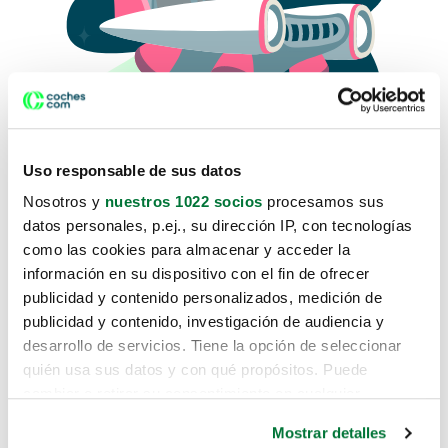
Uso responsable de sus datos
Nosotros y
nuestros 1022 socios
procesamos sus
datos personales, p.ej., su dirección IP, con tecnologías
como las cookies para almacenar y acceder la
Lo sentimos, no sabemos como
información en su dispositivo con el fin de ofrecer
te hemos traido hasta aquí.
publicidad y contenido personalizados, medición de
publicidad y contenido, investigación de audiencia y
desarrollo de servicios. Tiene la opción de seleccionar
Pero puedes encontrar el coche que estás
quién usa sus datos y con qué propósitos. Puede
buscando en alguno de estos enlaces:
cambiar o retirar su consentimiento en cualquier
momento desde la Declaración de cookies o clicando en
Coches nuevos
Mostrar detalles
el Menú de consentimiento.