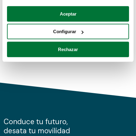
Coches de segunda mano
Si lo permite, también quisiéramos:
Aceptar
Recopilar información sobre su ubicación geográfica
Coches de km0
que puede tener una precisión de varios metros
Configurar
Coches de renting
Identificar su dispositivo analizándolo activamente
para buscar características específicas (huellas
Rechazar
digitales)
Obtenga más información sobre cómo se procesan sus
datos personales y establezca sus preferencias en la
sección de datos
. Puede cambiar o retirar su
consentimiento en cualquier momento en la Declaración
de cookies.
Las cookies de este sitio web se usan para personalizar
el contenido y los anuncios, ofrecer funciones de redes
sociales y analizar el tráfico. Además, compartimos
Conduce tu futuro,
información sobre el uso que haga del sitio web con
desata tu movilidad
nuestros partners de redes sociales, publicidad y análisis