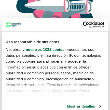
Uso responsable de sus datos
Nosotros y
nuestros 1022 socios
procesamos sus
datos personales, p.ej., su dirección IP, con tecnologías
como las cookies para almacenar y acceder la
Lo sentimos, no sabemos como
información en su dispositivo con el fin de ofrecer
te hemos traido hasta aquí.
publicidad y contenido personalizados, medición de
publicidad y contenido, investigación de audiencia y
desarrollo de servicios. Tiene la opción de seleccionar
Pero puedes encontrar el coche que estás
quién usa sus datos y con qué propósitos. Puede
buscando en alguno de estos enlaces:
cambiar o retirar su consentimiento en cualquier
momento desde la Declaración de cookies o clicando en
Coches nuevos
Mostrar detalles
el Menú de consentimiento.