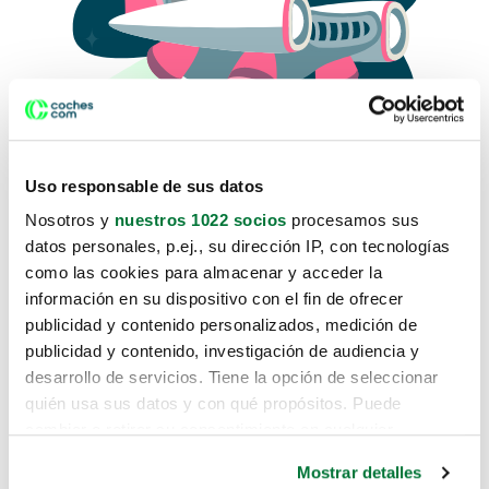
Uso responsable de sus datos
Nosotros y
nuestros 1022 socios
procesamos sus
datos personales, p.ej., su dirección IP, con tecnologías
como las cookies para almacenar y acceder la
Lo sentimos, no sabemos como
información en su dispositivo con el fin de ofrecer
te hemos traido hasta aquí.
publicidad y contenido personalizados, medición de
publicidad y contenido, investigación de audiencia y
desarrollo de servicios. Tiene la opción de seleccionar
Pero puedes encontrar el coche que estás
quién usa sus datos y con qué propósitos. Puede
buscando en alguno de estos enlaces:
cambiar o retirar su consentimiento en cualquier
momento desde la Declaración de cookies o clicando en
Coches nuevos
Mostrar detalles
el Menú de consentimiento.