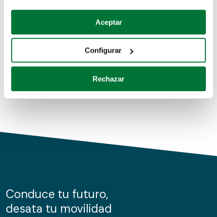
Coches de segunda mano
Si lo permite, también quisiéramos:
Aceptar
Recopilar información sobre su ubicación geográfica
Coches de km0
que puede tener una precisión de varios metros
Configurar
Coches de renting
Identificar su dispositivo analizándolo activamente
para buscar características específicas (huellas
Rechazar
digitales)
Obtenga más información sobre cómo se procesan sus
datos personales y establezca sus preferencias en la
sección de datos
. Puede cambiar o retirar su
consentimiento en cualquier momento en la Declaración
de cookies.
Las cookies de este sitio web se usan para personalizar
el contenido y los anuncios, ofrecer funciones de redes
sociales y analizar el tráfico. Además, compartimos
Conduce tu futuro,
información sobre el uso que haga del sitio web con
desata tu movilidad
nuestros partners de redes sociales, publicidad y análisis