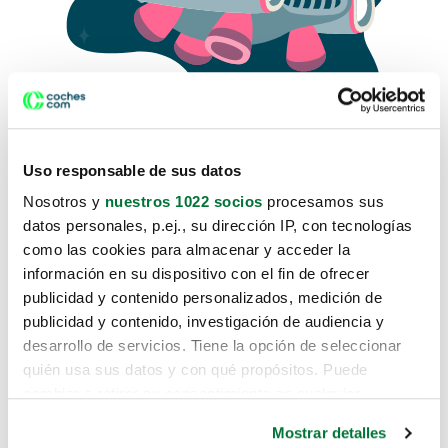
Uso responsable de sus datos
Nosotros y
nuestros 1022 socios
procesamos sus
datos personales, p.ej., su dirección IP, con tecnologías
como las cookies para almacenar y acceder la
Lo sentimos, no sabemos como
información en su dispositivo con el fin de ofrecer
te hemos traido hasta aquí.
publicidad y contenido personalizados, medición de
publicidad y contenido, investigación de audiencia y
desarrollo de servicios. Tiene la opción de seleccionar
Pero puedes encontrar el coche que estás
quién usa sus datos y con qué propósitos. Puede
buscando en alguno de estos enlaces:
cambiar o retirar su consentimiento en cualquier
momento desde la Declaración de cookies o clicando en
Coches nuevos
Mostrar detalles
el Menú de consentimiento.