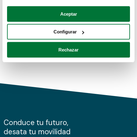
Coches de segunda mano
Si lo permite, también quisiéramos:
Aceptar
Recopilar información sobre su ubicación geográfica
Coches de km0
que puede tener una precisión de varios metros
Configurar
Coches de renting
Identificar su dispositivo analizándolo activamente
para buscar características específicas (huellas
Rechazar
digitales)
Obtenga más información sobre cómo se procesan sus
datos personales y establezca sus preferencias en la
sección de datos
. Puede cambiar o retirar su
consentimiento en cualquier momento en la Declaración
de cookies.
Las cookies de este sitio web se usan para personalizar
el contenido y los anuncios, ofrecer funciones de redes
sociales y analizar el tráfico. Además, compartimos
Conduce tu futuro,
información sobre el uso que haga del sitio web con
desata tu movilidad
nuestros partners de redes sociales, publicidad y análisis