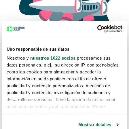
Uso responsable de sus datos
Nosotros y
nuestros 1022 socios
procesamos sus
datos personales, p.ej., su dirección IP, con tecnologías
como las cookies para almacenar y acceder la
Lo sentimos, no sabemos como
información en su dispositivo con el fin de ofrecer
te hemos traido hasta aquí.
publicidad y contenido personalizados, medición de
publicidad y contenido, investigación de audiencia y
desarrollo de servicios. Tiene la opción de seleccionar
Pero puedes encontrar el coche que estás
quién usa sus datos y con qué propósitos. Puede
buscando en alguno de estos enlaces:
cambiar o retirar su consentimiento en cualquier
momento desde la Declaración de cookies o clicando en
Coches nuevos
Mostrar detalles
el Menú de consentimiento.