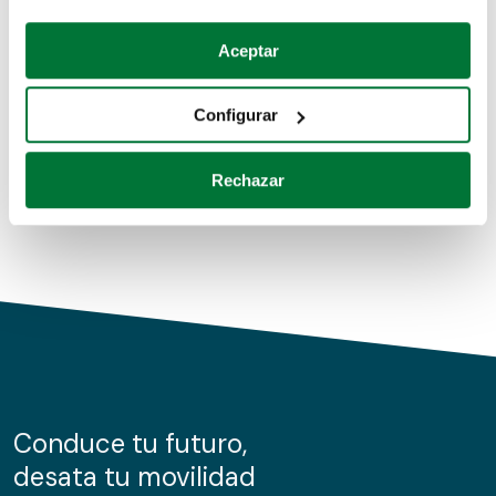
Coches de segunda mano
Si lo permite, también quisiéramos:
Aceptar
Recopilar información sobre su ubicación geográfica
Coches de km0
que puede tener una precisión de varios metros
Configurar
Coches de renting
Identificar su dispositivo analizándolo activamente
para buscar características específicas (huellas
Rechazar
digitales)
Obtenga más información sobre cómo se procesan sus
datos personales y establezca sus preferencias en la
sección de datos
. Puede cambiar o retirar su
consentimiento en cualquier momento en la Declaración
de cookies.
Las cookies de este sitio web se usan para personalizar
el contenido y los anuncios, ofrecer funciones de redes
sociales y analizar el tráfico. Además, compartimos
Conduce tu futuro,
información sobre el uso que haga del sitio web con
desata tu movilidad
nuestros partners de redes sociales, publicidad y análisis