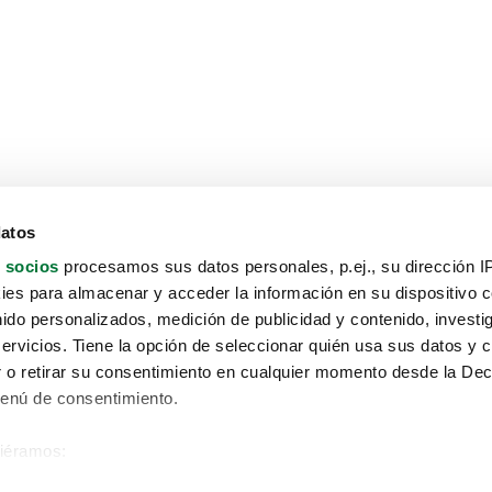
datos
 socios
procesamos sus datos personales, p.ej., su dirección I
es para almacenar y acceder la información en su dispositivo co
nido personalizados, medición de publicidad y contenido, investi
servicios. Tiene la opción de seleccionar quién usa sus datos y 
 o retirar su consentimiento en cualquier momento desde la Dec
Menú de consentimiento.
siéramos:
Aviso protección de datos
 sobre su ubicación geográfica que puede tener una precisión de