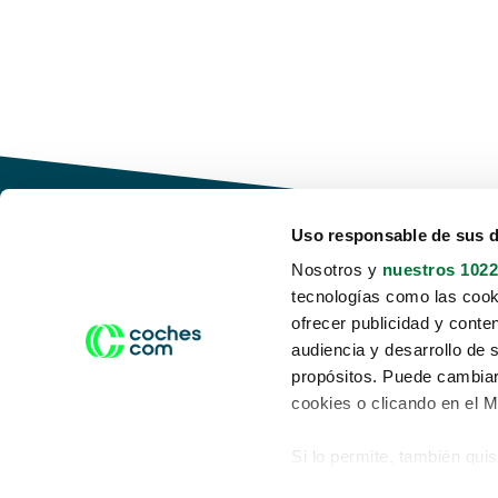
Uso responsable de sus 
Nosotros y
nuestros 1022
tecnologías como las cooki
Conduce tu futuro,
ofrecer publicidad y conte
desata tu movilidad
audiencia y desarrollo de 
propósitos. Puede cambiar
cookies o clicando en el 
Si lo permite, también qui
Acerca de nosotros
Aviso legal
Recopilar información