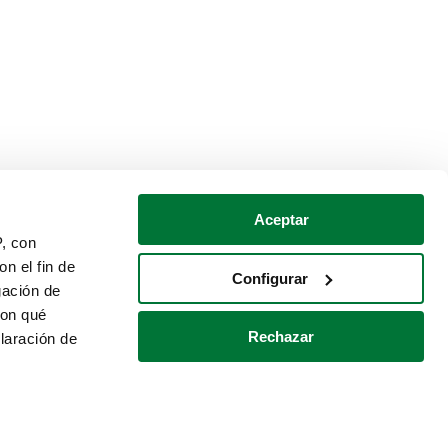
Aceptar
P, con
n el fin de
Configurar
gación de
con qué
Rechazar
laración de
Política de cookies
Contacto
 varios metros