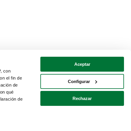
Aceptar
P, con
n el fin de
Configurar
gación de
con qué
Rechazar
laración de
Política de cookies
Contacto
 varios metros