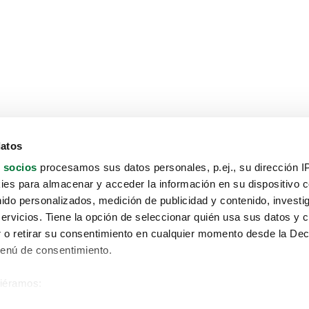
datos
 socios
procesamos sus datos personales, p.ej., su dirección I
es para almacenar y acceder la información en su dispositivo co
nido personalizados, medición de publicidad y contenido, investi
servicios. Tiene la opción de seleccionar quién usa sus datos y 
 o retirar su consentimiento en cualquier momento desde la Dec
Menú de consentimiento.
siéramos:
Aviso protección de datos
 sobre su ubicación geográfica que puede tener una precisión de