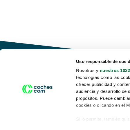
Uso responsable de sus 
Nosotros y
nuestros 1022
tecnologías como las cooki
Conduce tu futuro,
ofrecer publicidad y conte
desata tu movilidad
audiencia y desarrollo de 
propósitos. Puede cambiar
cookies o clicando en el 
Si lo permite, también qui
Acerca de nosotros
Aviso legal
Recopilar información