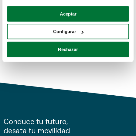
Coches de segunda mano
Si lo permite, también quisiéramos:
Aceptar
Recopilar información sobre su ubicación geográfica
Coches de km0
que puede tener una precisión de varios metros
Configurar
Coches de renting
Identificar su dispositivo analizándolo activamente
para buscar características específicas (huellas
Rechazar
digitales)
Obtenga más información sobre cómo se procesan sus
datos personales y establezca sus preferencias en la
sección de datos
. Puede cambiar o retirar su
consentimiento en cualquier momento en la Declaración
de cookies.
Las cookies de este sitio web se usan para personalizar
el contenido y los anuncios, ofrecer funciones de redes
sociales y analizar el tráfico. Además, compartimos
Conduce tu futuro,
información sobre el uso que haga del sitio web con
desata tu movilidad
nuestros partners de redes sociales, publicidad y análisis