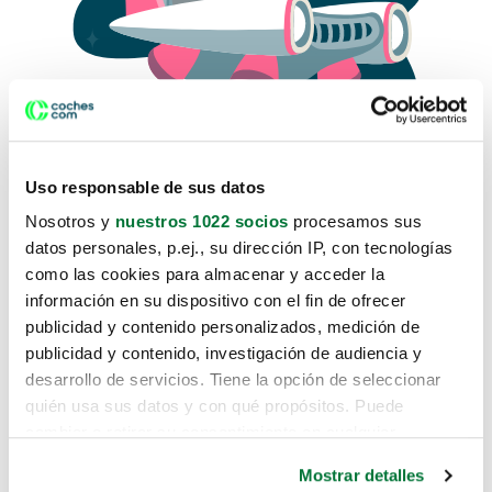
Uso responsable de sus datos
Nosotros y
nuestros 1022 socios
procesamos sus
datos personales, p.ej., su dirección IP, con tecnologías
como las cookies para almacenar y acceder la
Lo sentimos, no sabemos como
información en su dispositivo con el fin de ofrecer
te hemos traido hasta aquí.
publicidad y contenido personalizados, medición de
publicidad y contenido, investigación de audiencia y
desarrollo de servicios. Tiene la opción de seleccionar
Pero puedes encontrar el coche que estás
quién usa sus datos y con qué propósitos. Puede
buscando en alguno de estos enlaces:
cambiar o retirar su consentimiento en cualquier
momento desde la Declaración de cookies o clicando en
Coches nuevos
Mostrar detalles
el Menú de consentimiento.