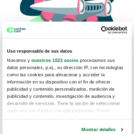
Uso responsable de sus datos
Nosotros y
nuestros 1022 socios
procesamos sus
datos personales, p.ej., su dirección IP, con tecnologías
como las cookies para almacenar y acceder la
Lo sentimos, no sabemos como
información en su dispositivo con el fin de ofrecer
te hemos traido hasta aquí.
publicidad y contenido personalizados, medición de
publicidad y contenido, investigación de audiencia y
desarrollo de servicios. Tiene la opción de seleccionar
Pero puedes encontrar el coche que estás
quién usa sus datos y con qué propósitos. Puede
buscando en alguno de estos enlaces:
cambiar o retirar su consentimiento en cualquier
momento desde la Declaración de cookies o clicando en
Coches nuevos
Mostrar detalles
el Menú de consentimiento.