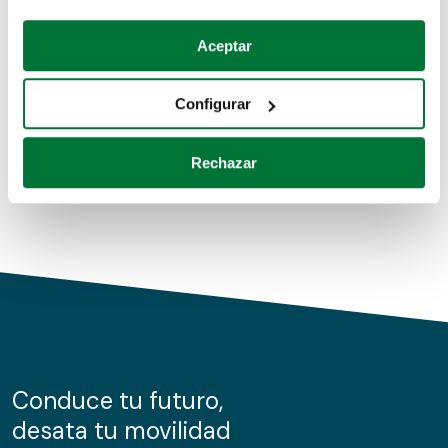
Coches de segunda mano
Si lo permite, también quisiéramos:
Aceptar
Recopilar información sobre su ubicación geográfica
Coches de km0
que puede tener una precisión de varios metros
Configurar
Coches de renting
Identificar su dispositivo analizándolo activamente
para buscar características específicas (huellas
Rechazar
digitales)
Obtenga más información sobre cómo se procesan sus
datos personales y establezca sus preferencias en la
sección de datos
. Puede cambiar o retirar su
consentimiento en cualquier momento en la Declaración
de cookies.
Las cookies de este sitio web se usan para personalizar
el contenido y los anuncios, ofrecer funciones de redes
sociales y analizar el tráfico. Además, compartimos
Conduce tu futuro,
información sobre el uso que haga del sitio web con
desata tu movilidad
nuestros partners de redes sociales, publicidad y análisis