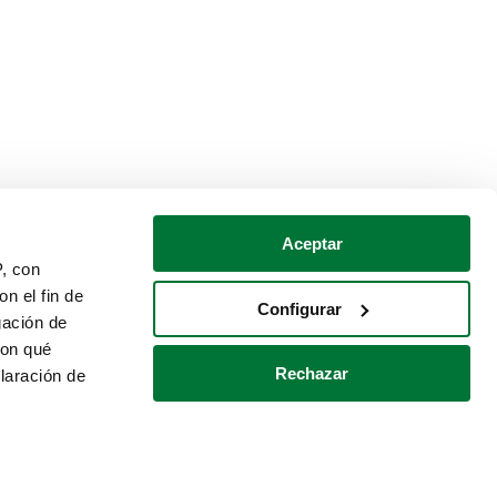
Aceptar
P, con
n el fin de
Configurar
gación de
con qué
Rechazar
laración de
Política de cookies
Contacto
 varios metros