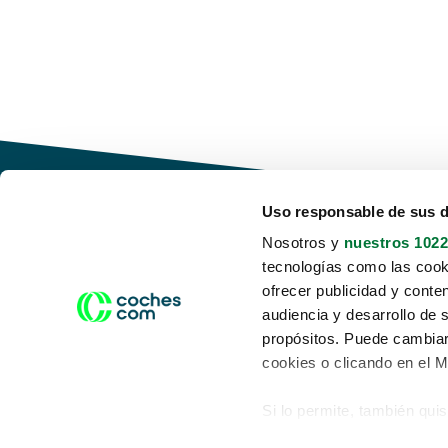
Uso responsable de sus 
Nosotros y
nuestros 1022
tecnologías como las cooki
Conduce tu futuro,
ofrecer publicidad y conte
desata tu movilidad
audiencia y desarrollo de 
propósitos. Puede cambiar
cookies o clicando en el 
Si lo permite, también qui
Acerca de nosotros
Aviso legal
Recopilar información