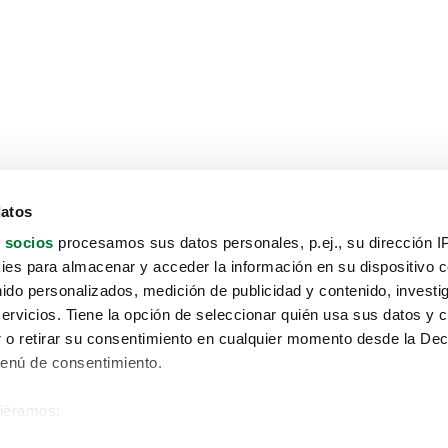
datos
 socios
procesamos sus datos personales, p.ej., su dirección I
es para almacenar y acceder la información en su dispositivo co
nido personalizados, medición de publicidad y contenido, investi
servicios. Tiene la opción de seleccionar quién usa sus datos y 
 o retirar su consentimiento en cualquier momento desde la Dec
Menú de consentimiento.
siéramos:
Aviso protección de datos
 sobre su ubicación geográfica que puede tener una precisión de