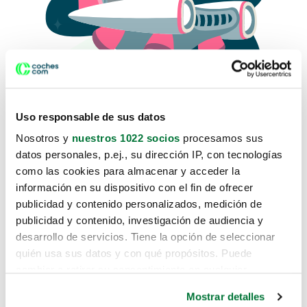
Uso responsable de sus datos
Nosotros y
nuestros 1022 socios
procesamos sus
datos personales, p.ej., su dirección IP, con tecnologías
como las cookies para almacenar y acceder la
Lo sentimos, no sabemos como
información en su dispositivo con el fin de ofrecer
te hemos traido hasta aquí.
publicidad y contenido personalizados, medición de
publicidad y contenido, investigación de audiencia y
desarrollo de servicios. Tiene la opción de seleccionar
Pero puedes encontrar el coche que estás
quién usa sus datos y con qué propósitos. Puede
buscando en alguno de estos enlaces:
cambiar o retirar su consentimiento en cualquier
momento desde la Declaración de cookies o clicando en
Coches nuevos
Mostrar detalles
el Menú de consentimiento.