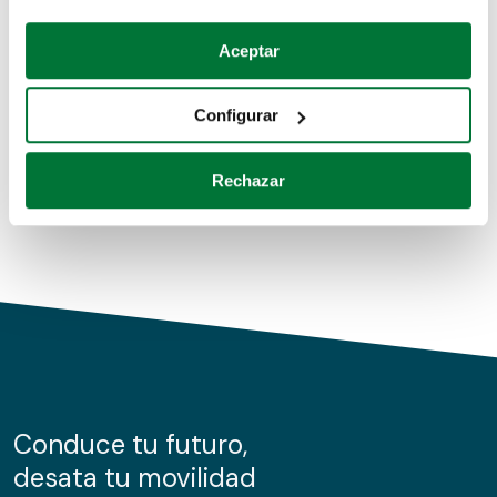
Coches de segunda mano
Si lo permite, también quisiéramos:
Aceptar
Recopilar información sobre su ubicación geográfica
Coches de km0
que puede tener una precisión de varios metros
Configurar
Coches de renting
Identificar su dispositivo analizándolo activamente
para buscar características específicas (huellas
Rechazar
digitales)
Obtenga más información sobre cómo se procesan sus
datos personales y establezca sus preferencias en la
sección de datos
. Puede cambiar o retirar su
consentimiento en cualquier momento en la Declaración
de cookies.
Las cookies de este sitio web se usan para personalizar
el contenido y los anuncios, ofrecer funciones de redes
sociales y analizar el tráfico. Además, compartimos
Conduce tu futuro,
información sobre el uso que haga del sitio web con
desata tu movilidad
nuestros partners de redes sociales, publicidad y análisis