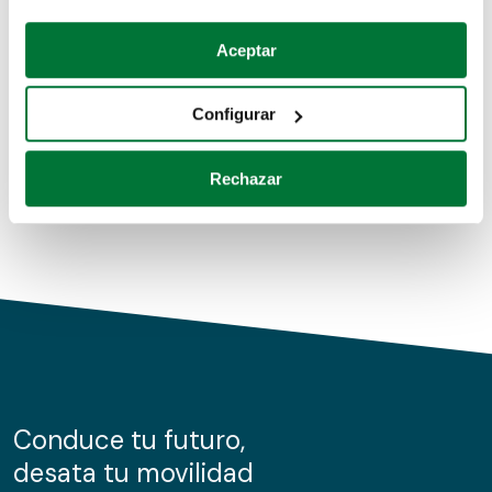
Coches de segunda mano
Si lo permite, también quisiéramos:
Aceptar
Recopilar información sobre su ubicación geográfica
Coches de km0
que puede tener una precisión de varios metros
Configurar
Coches de renting
Identificar su dispositivo analizándolo activamente
para buscar características específicas (huellas
Rechazar
digitales)
Obtenga más información sobre cómo se procesan sus
datos personales y establezca sus preferencias en la
sección de datos
. Puede cambiar o retirar su
consentimiento en cualquier momento en la Declaración
de cookies.
Las cookies de este sitio web se usan para personalizar
el contenido y los anuncios, ofrecer funciones de redes
sociales y analizar el tráfico. Además, compartimos
Conduce tu futuro,
información sobre el uso que haga del sitio web con
desata tu movilidad
nuestros partners de redes sociales, publicidad y análisis