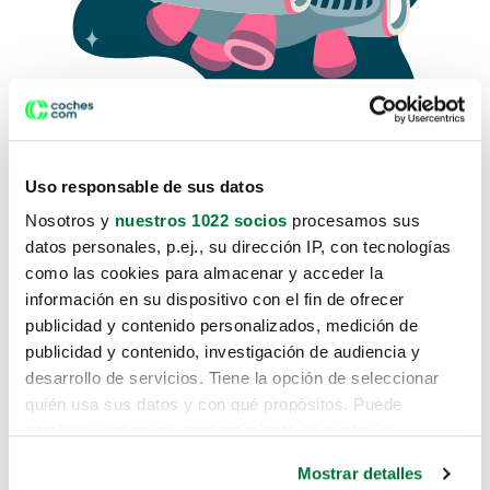
Uso responsable de sus datos
Nosotros y
nuestros 1022 socios
procesamos sus
datos personales, p.ej., su dirección IP, con tecnologías
como las cookies para almacenar y acceder la
Lo sentimos, no sabemos como
información en su dispositivo con el fin de ofrecer
te hemos traido hasta aquí.
publicidad y contenido personalizados, medición de
publicidad y contenido, investigación de audiencia y
desarrollo de servicios. Tiene la opción de seleccionar
Pero puedes encontrar el coche que estás
quién usa sus datos y con qué propósitos. Puede
buscando en alguno de estos enlaces:
cambiar o retirar su consentimiento en cualquier
momento desde la Declaración de cookies o clicando en
Coches nuevos
Mostrar detalles
el Menú de consentimiento.