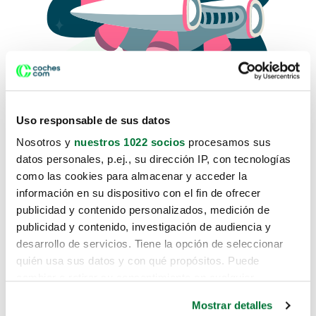
Uso responsable de sus datos
Nosotros y
nuestros 1022 socios
procesamos sus
datos personales, p.ej., su dirección IP, con tecnologías
como las cookies para almacenar y acceder la
Lo sentimos, no sabemos como
información en su dispositivo con el fin de ofrecer
te hemos traido hasta aquí.
publicidad y contenido personalizados, medición de
publicidad y contenido, investigación de audiencia y
desarrollo de servicios. Tiene la opción de seleccionar
Pero puedes encontrar el coche que estás
quién usa sus datos y con qué propósitos. Puede
buscando en alguno de estos enlaces:
cambiar o retirar su consentimiento en cualquier
momento desde la Declaración de cookies o clicando en
Coches nuevos
Mostrar detalles
el Menú de consentimiento.