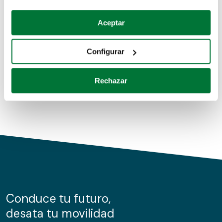
Coches de segunda mano
Si lo permite, también quisiéramos:
Aceptar
Recopilar información sobre su ubicación geográfica
Coches de km0
que puede tener una precisión de varios metros
Configurar
Coches de renting
Identificar su dispositivo analizándolo activamente
para buscar características específicas (huellas
Rechazar
digitales)
Obtenga más información sobre cómo se procesan sus
datos personales y establezca sus preferencias en la
sección de datos
. Puede cambiar o retirar su
consentimiento en cualquier momento en la Declaración
de cookies.
Las cookies de este sitio web se usan para personalizar
el contenido y los anuncios, ofrecer funciones de redes
sociales y analizar el tráfico. Además, compartimos
Conduce tu futuro,
información sobre el uso que haga del sitio web con
desata tu movilidad
nuestros partners de redes sociales, publicidad y análisis