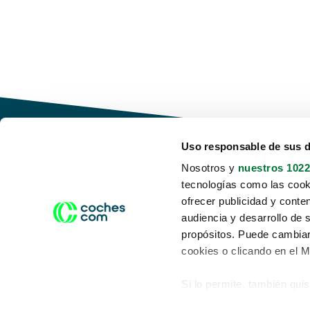
Uso responsable de sus 
Nosotros y
nuestros 1022
tecnologías como las cooki
Conduce tu futuro,
ofrecer publicidad y conte
desata tu movilidad
audiencia y desarrollo de 
propósitos. Puede cambiar
cookies o clicando en el 
Si lo permite, también qui
Acerca de nosotros
Aviso legal
Recopilar información