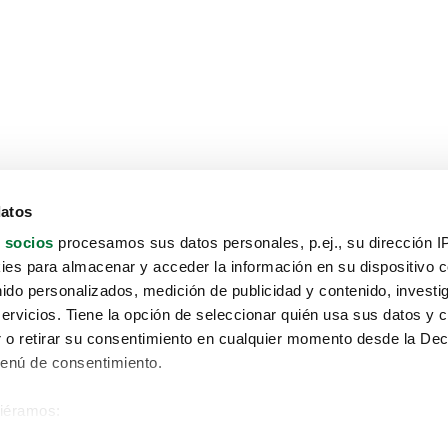
datos
 socios
procesamos sus datos personales, p.ej., su dirección I
es para almacenar y acceder la información en su dispositivo co
nido personalizados, medición de publicidad y contenido, investi
servicios. Tiene la opción de seleccionar quién usa sus datos y 
 o retirar su consentimiento en cualquier momento desde la Dec
Menú de consentimiento.
siéramos:
Aviso protección de datos
 sobre su ubicación geográfica que puede tener una precisión de