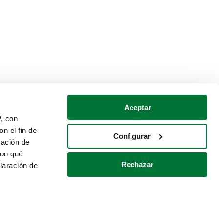
Aceptar
P, con
n el fin de
Configurar
gación de
con qué
Rechazar
laración de
Política de cookies
Contacto
 varios metros