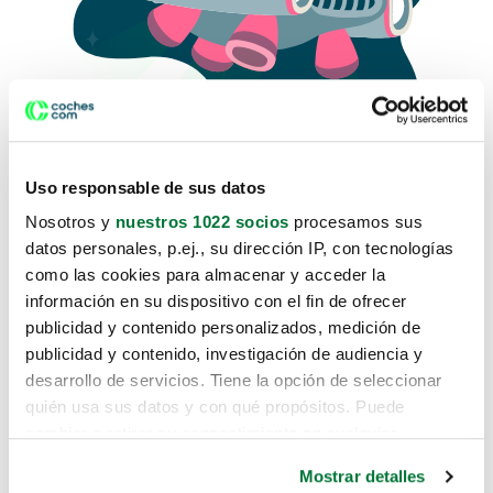
Uso responsable de sus datos
Nosotros y
nuestros 1022 socios
procesamos sus
datos personales, p.ej., su dirección IP, con tecnologías
como las cookies para almacenar y acceder la
Lo sentimos, no sabemos como
información en su dispositivo con el fin de ofrecer
te hemos traido hasta aquí.
publicidad y contenido personalizados, medición de
publicidad y contenido, investigación de audiencia y
desarrollo de servicios. Tiene la opción de seleccionar
Pero puedes encontrar el coche que estás
quién usa sus datos y con qué propósitos. Puede
buscando en alguno de estos enlaces:
cambiar o retirar su consentimiento en cualquier
momento desde la Declaración de cookies o clicando en
Coches nuevos
Mostrar detalles
el Menú de consentimiento.