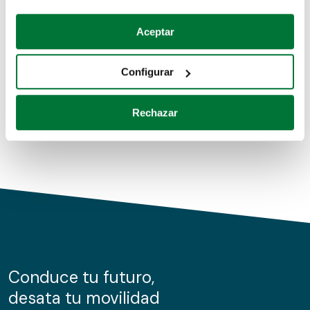
Coches de segunda mano
Si lo permite, también quisiéramos:
Aceptar
Recopilar información sobre su ubicación geográfica
Coches de km0
que puede tener una precisión de varios metros
Configurar
Coches de renting
Identificar su dispositivo analizándolo activamente
para buscar características específicas (huellas
Rechazar
digitales)
Obtenga más información sobre cómo se procesan sus
datos personales y establezca sus preferencias en la
sección de datos
. Puede cambiar o retirar su
consentimiento en cualquier momento en la Declaración
de cookies.
Las cookies de este sitio web se usan para personalizar
el contenido y los anuncios, ofrecer funciones de redes
sociales y analizar el tráfico. Además, compartimos
Conduce tu futuro,
información sobre el uso que haga del sitio web con
desata tu movilidad
nuestros partners de redes sociales, publicidad y análisis