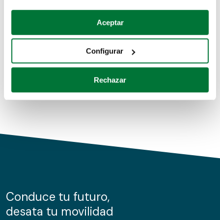
Coches de segunda mano
Si lo permite, también quisiéramos:
Aceptar
Recopilar información sobre su ubicación geográfica
Coches de km0
que puede tener una precisión de varios metros
Configurar
Coches de renting
Identificar su dispositivo analizándolo activamente
para buscar características específicas (huellas
Rechazar
digitales)
Obtenga más información sobre cómo se procesan sus
datos personales y establezca sus preferencias en la
sección de datos
. Puede cambiar o retirar su
consentimiento en cualquier momento en la Declaración
de cookies.
Las cookies de este sitio web se usan para personalizar
el contenido y los anuncios, ofrecer funciones de redes
sociales y analizar el tráfico. Además, compartimos
Conduce tu futuro,
información sobre el uso que haga del sitio web con
desata tu movilidad
nuestros partners de redes sociales, publicidad y análisis