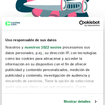
Uso responsable de sus datos
Nosotros y
nuestros 1022 socios
procesamos sus
datos personales, p.ej., su dirección IP, con tecnologías
como las cookies para almacenar y acceder la
Lo sentimos, no sabemos como
información en su dispositivo con el fin de ofrecer
te hemos traido hasta aquí.
publicidad y contenido personalizados, medición de
publicidad y contenido, investigación de audiencia y
desarrollo de servicios. Tiene la opción de seleccionar
Pero puedes encontrar el coche que estás
quién usa sus datos y con qué propósitos. Puede
buscando en alguno de estos enlaces:
cambiar o retirar su consentimiento en cualquier
momento desde la Declaración de cookies o clicando en
Coches nuevos
Mostrar detalles
el Menú de consentimiento.