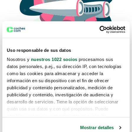
Uso responsable de sus datos
Nosotros y
nuestros 1022 socios
procesamos sus
datos personales, p.ej., su dirección IP, con tecnologías
como las cookies para almacenar y acceder la
Lo sentimos, no sabemos como
información en su dispositivo con el fin de ofrecer
te hemos traido hasta aquí.
publicidad y contenido personalizados, medición de
publicidad y contenido, investigación de audiencia y
desarrollo de servicios. Tiene la opción de seleccionar
Pero puedes encontrar el coche que estás
quién usa sus datos y con qué propósitos. Puede
buscando en alguno de estos enlaces:
cambiar o retirar su consentimiento en cualquier
momento desde la Declaración de cookies o clicando en
Coches nuevos
Mostrar detalles
el Menú de consentimiento.