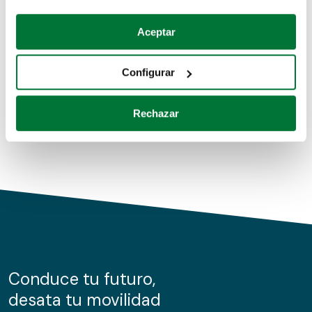
Coches de segunda mano
Si lo permite, también quisiéramos:
Aceptar
Recopilar información sobre su ubicación geográfica
Coches de km0
que puede tener una precisión de varios metros
Configurar
Coches de renting
Identificar su dispositivo analizándolo activamente
para buscar características específicas (huellas
Rechazar
digitales)
Obtenga más información sobre cómo se procesan sus
datos personales y establezca sus preferencias en la
sección de datos
. Puede cambiar o retirar su
consentimiento en cualquier momento en la Declaración
de cookies.
Las cookies de este sitio web se usan para personalizar
el contenido y los anuncios, ofrecer funciones de redes
sociales y analizar el tráfico. Además, compartimos
Conduce tu futuro,
información sobre el uso que haga del sitio web con
desata tu movilidad
nuestros partners de redes sociales, publicidad y análisis