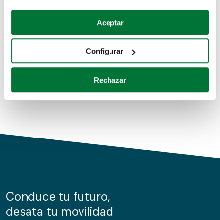
Coches de segunda mano
Si lo permite, también quisiéramos:
Aceptar
Recopilar información sobre su ubicación geográfica
Coches de km0
que puede tener una precisión de varios metros
Configurar
Coches de renting
Identificar su dispositivo analizándolo activamente
para buscar características específicas (huellas
Rechazar
digitales)
Obtenga más información sobre cómo se procesan sus
datos personales y establezca sus preferencias en la
sección de datos
. Puede cambiar o retirar su
consentimiento en cualquier momento en la Declaración
de cookies.
Las cookies de este sitio web se usan para personalizar
el contenido y los anuncios, ofrecer funciones de redes
sociales y analizar el tráfico. Además, compartimos
Conduce tu futuro,
información sobre el uso que haga del sitio web con
desata tu movilidad
nuestros partners de redes sociales, publicidad y análisis