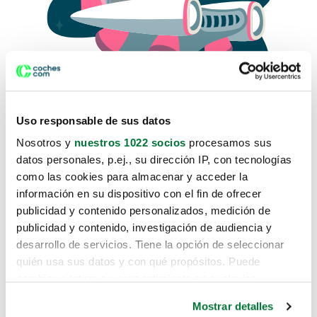
Uso responsable de sus datos
Nosotros y
nuestros 1022 socios
procesamos sus
datos personales, p.ej., su dirección IP, con tecnologías
como las cookies para almacenar y acceder la
Lo sentimos, no sabemos como
información en su dispositivo con el fin de ofrecer
te hemos traido hasta aquí.
publicidad y contenido personalizados, medición de
publicidad y contenido, investigación de audiencia y
desarrollo de servicios. Tiene la opción de seleccionar
Pero puedes encontrar el coche que estás
quién usa sus datos y con qué propósitos. Puede
buscando en alguno de estos enlaces:
cambiar o retirar su consentimiento en cualquier
momento desde la Declaración de cookies o clicando en
Coches nuevos
Mostrar detalles
el Menú de consentimiento.