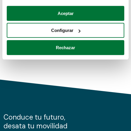
Coches de segunda mano
Si lo permite, también quisiéramos:
Aceptar
Recopilar información sobre su ubicación geográfica
Coches de km0
que puede tener una precisión de varios metros
Configurar
Coches de renting
Identificar su dispositivo analizándolo activamente
para buscar características específicas (huellas
Rechazar
digitales)
Obtenga más información sobre cómo se procesan sus
datos personales y establezca sus preferencias en la
sección de datos
. Puede cambiar o retirar su
consentimiento en cualquier momento en la Declaración
de cookies.
Las cookies de este sitio web se usan para personalizar
el contenido y los anuncios, ofrecer funciones de redes
sociales y analizar el tráfico. Además, compartimos
Conduce tu futuro,
información sobre el uso que haga del sitio web con
desata tu movilidad
nuestros partners de redes sociales, publicidad y análisis