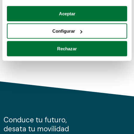
Coches de segunda mano
Si lo permite, también quisiéramos:
Aceptar
Recopilar información sobre su ubicación geográfica
Coches de km0
que puede tener una precisión de varios metros
Configurar
Coches de renting
Identificar su dispositivo analizándolo activamente
para buscar características específicas (huellas
Rechazar
digitales)
Obtenga más información sobre cómo se procesan sus
datos personales y establezca sus preferencias en la
sección de datos
. Puede cambiar o retirar su
consentimiento en cualquier momento en la Declaración
de cookies.
Las cookies de este sitio web se usan para personalizar
el contenido y los anuncios, ofrecer funciones de redes
sociales y analizar el tráfico. Además, compartimos
Conduce tu futuro,
información sobre el uso que haga del sitio web con
desata tu movilidad
nuestros partners de redes sociales, publicidad y análisis