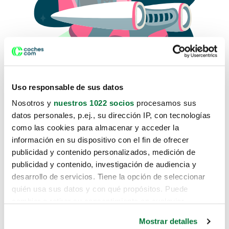
Uso responsable de sus datos
Nosotros y
nuestros 1022 socios
procesamos sus
datos personales, p.ej., su dirección IP, con tecnologías
como las cookies para almacenar y acceder la
Lo sentimos, no sabemos como
información en su dispositivo con el fin de ofrecer
te hemos traido hasta aquí.
publicidad y contenido personalizados, medición de
publicidad y contenido, investigación de audiencia y
desarrollo de servicios. Tiene la opción de seleccionar
Pero puedes encontrar el coche que estás
quién usa sus datos y con qué propósitos. Puede
buscando en alguno de estos enlaces:
cambiar o retirar su consentimiento en cualquier
momento desde la Declaración de cookies o clicando en
Coches nuevos
Mostrar detalles
el Menú de consentimiento.