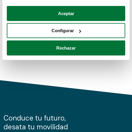
Coches de segunda mano
Si lo permite, también quisiéramos:
Aceptar
Recopilar información sobre su ubicación geográfica
Coches de km0
que puede tener una precisión de varios metros
Configurar
Coches de renting
Identificar su dispositivo analizándolo activamente
para buscar características específicas (huellas
Rechazar
digitales)
Obtenga más información sobre cómo se procesan sus
datos personales y establezca sus preferencias en la
sección de datos
. Puede cambiar o retirar su
consentimiento en cualquier momento en la Declaración
de cookies.
Las cookies de este sitio web se usan para personalizar
el contenido y los anuncios, ofrecer funciones de redes
sociales y analizar el tráfico. Además, compartimos
Conduce tu futuro,
información sobre el uso que haga del sitio web con
desata tu movilidad
nuestros partners de redes sociales, publicidad y análisis