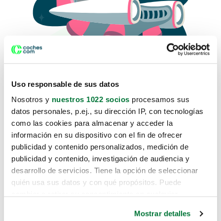
Uso responsable de sus datos
Nosotros y
nuestros 1022 socios
procesamos sus
datos personales, p.ej., su dirección IP, con tecnologías
como las cookies para almacenar y acceder la
Lo sentimos, no sabemos como
información en su dispositivo con el fin de ofrecer
te hemos traido hasta aquí.
publicidad y contenido personalizados, medición de
publicidad y contenido, investigación de audiencia y
desarrollo de servicios. Tiene la opción de seleccionar
Pero puedes encontrar el coche que estás
quién usa sus datos y con qué propósitos. Puede
buscando en alguno de estos enlaces:
cambiar o retirar su consentimiento en cualquier
momento desde la Declaración de cookies o clicando en
Coches nuevos
Mostrar detalles
el Menú de consentimiento.