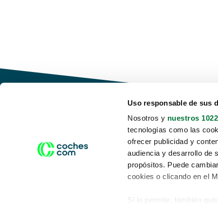
Uso responsable de sus 
Nosotros y
nuestros 1022
tecnologías como las cooki
Conduce tu futuro,
ofrecer publicidad y conte
desata tu movilidad
audiencia y desarrollo de 
propósitos. Puede cambiar
cookies o clicando en el 
Si lo permite, también qui
Acerca de nosotros
Aviso legal
Recopilar información