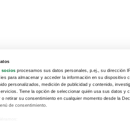
datos
 socios
procesamos sus datos personales, p.ej., su dirección I
es para almacenar y acceder la información en su dispositivo co
nido personalizados, medición de publicidad y contenido, investi
servicios. Tiene la opción de seleccionar quién usa sus datos y 
 o retirar su consentimiento en cualquier momento desde la Dec
Menú de consentimiento.
siéramos:
Aviso protección de datos
 sobre su ubicación geográfica que puede tener una precisión de