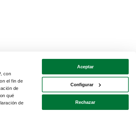
Aceptar
P, con
n el fin de
Configurar
gación de
con qué
Rechazar
laración de
Política de cookies
Contacto
 varios metros