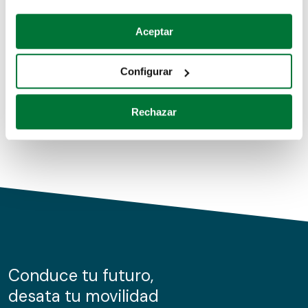
Coches de segunda mano
Si lo permite, también quisiéramos:
Aceptar
Recopilar información sobre su ubicación geográfica
Coches de km0
que puede tener una precisión de varios metros
Configurar
Coches de renting
Identificar su dispositivo analizándolo activamente
para buscar características específicas (huellas
Rechazar
digitales)
Obtenga más información sobre cómo se procesan sus
datos personales y establezca sus preferencias en la
sección de datos
. Puede cambiar o retirar su
consentimiento en cualquier momento en la Declaración
de cookies.
Las cookies de este sitio web se usan para personalizar
el contenido y los anuncios, ofrecer funciones de redes
sociales y analizar el tráfico. Además, compartimos
Conduce tu futuro,
información sobre el uso que haga del sitio web con
desata tu movilidad
nuestros partners de redes sociales, publicidad y análisis