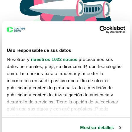
Uso responsable de sus datos
Nosotros y
nuestros 1022 socios
procesamos sus
datos personales, p.ej., su dirección IP, con tecnologías
como las cookies para almacenar y acceder la
Lo sentimos, no sabemos como
información en su dispositivo con el fin de ofrecer
te hemos traido hasta aquí.
publicidad y contenido personalizados, medición de
publicidad y contenido, investigación de audiencia y
desarrollo de servicios. Tiene la opción de seleccionar
Pero puedes encontrar el coche que estás
quién usa sus datos y con qué propósitos. Puede
buscando en alguno de estos enlaces:
cambiar o retirar su consentimiento en cualquier
momento desde la Declaración de cookies o clicando en
Coches nuevos
Mostrar detalles
el Menú de consentimiento.