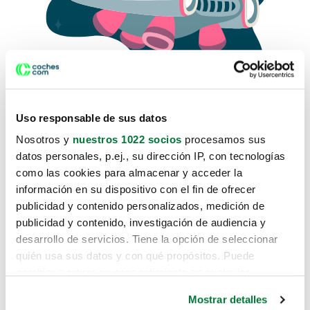
Uso responsable de sus datos
Nosotros y
nuestros 1022 socios
procesamos sus
datos personales, p.ej., su dirección IP, con tecnologías
como las cookies para almacenar y acceder la
Lo sentimos, no sabemos como
información en su dispositivo con el fin de ofrecer
te hemos traido hasta aquí.
publicidad y contenido personalizados, medición de
publicidad y contenido, investigación de audiencia y
desarrollo de servicios. Tiene la opción de seleccionar
Pero puedes encontrar el coche que estás
quién usa sus datos y con qué propósitos. Puede
buscando en alguno de estos enlaces:
cambiar o retirar su consentimiento en cualquier
momento desde la Declaración de cookies o clicando en
Coches nuevos
Mostrar detalles
el Menú de consentimiento.