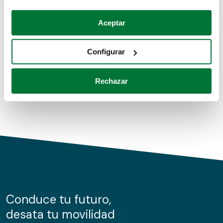
Coches de segunda mano
Si lo permite, también quisiéramos:
Aceptar
Recopilar información sobre su ubicación geográfica
Coches de km0
que puede tener una precisión de varios metros
Configurar
Coches de renting
Identificar su dispositivo analizándolo activamente
para buscar características específicas (huellas
Rechazar
digitales)
Obtenga más información sobre cómo se procesan sus
datos personales y establezca sus preferencias en la
sección de datos
. Puede cambiar o retirar su
consentimiento en cualquier momento en la Declaración
de cookies.
Las cookies de este sitio web se usan para personalizar
el contenido y los anuncios, ofrecer funciones de redes
sociales y analizar el tráfico. Además, compartimos
Conduce tu futuro,
información sobre el uso que haga del sitio web con
desata tu movilidad
nuestros partners de redes sociales, publicidad y análisis