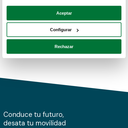
Coches de segunda mano
Si lo permite, también quisiéramos:
Aceptar
Recopilar información sobre su ubicación geográfica
Coches de km0
que puede tener una precisión de varios metros
Configurar
Coches de renting
Identificar su dispositivo analizándolo activamente
para buscar características específicas (huellas
Rechazar
digitales)
Obtenga más información sobre cómo se procesan sus
datos personales y establezca sus preferencias en la
sección de datos
. Puede cambiar o retirar su
consentimiento en cualquier momento en la Declaración
de cookies.
Las cookies de este sitio web se usan para personalizar
el contenido y los anuncios, ofrecer funciones de redes
sociales y analizar el tráfico. Además, compartimos
Conduce tu futuro,
información sobre el uso que haga del sitio web con
desata tu movilidad
nuestros partners de redes sociales, publicidad y análisis