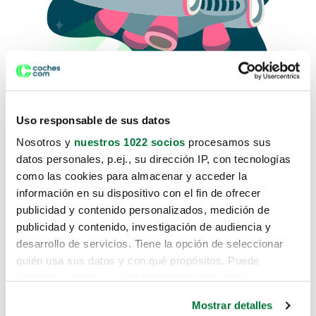
Uso responsable de sus datos
Nosotros y
nuestros 1022 socios
procesamos sus
datos personales, p.ej., su dirección IP, con tecnologías
como las cookies para almacenar y acceder la
Lo sentimos, no sabemos como
información en su dispositivo con el fin de ofrecer
te hemos traido hasta aquí.
publicidad y contenido personalizados, medición de
publicidad y contenido, investigación de audiencia y
desarrollo de servicios. Tiene la opción de seleccionar
Pero puedes encontrar el coche que estás
quién usa sus datos y con qué propósitos. Puede
buscando en alguno de estos enlaces:
cambiar o retirar su consentimiento en cualquier
momento desde la Declaración de cookies o clicando en
Coches nuevos
Mostrar detalles
el Menú de consentimiento.