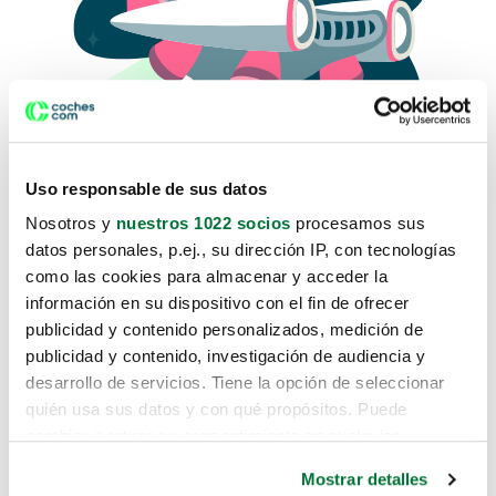
Uso responsable de sus datos
Nosotros y
nuestros 1022 socios
procesamos sus
datos personales, p.ej., su dirección IP, con tecnologías
como las cookies para almacenar y acceder la
Lo sentimos, no sabemos como
información en su dispositivo con el fin de ofrecer
te hemos traido hasta aquí.
publicidad y contenido personalizados, medición de
publicidad y contenido, investigación de audiencia y
desarrollo de servicios. Tiene la opción de seleccionar
Pero puedes encontrar el coche que estás
quién usa sus datos y con qué propósitos. Puede
buscando en alguno de estos enlaces:
cambiar o retirar su consentimiento en cualquier
momento desde la Declaración de cookies o clicando en
Coches nuevos
Mostrar detalles
el Menú de consentimiento.