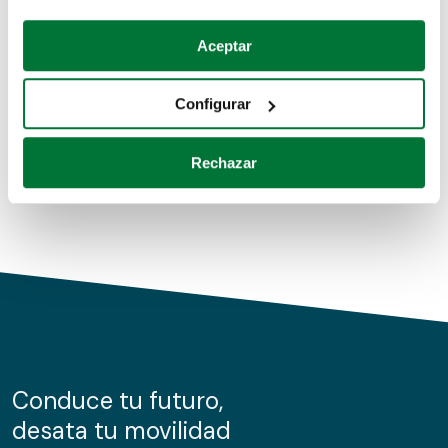
Coches de segunda mano
Si lo permite, también quisiéramos:
Aceptar
Recopilar información sobre su ubicación geográfica
Coches de km0
que puede tener una precisión de varios metros
Configurar
Coches de renting
Identificar su dispositivo analizándolo activamente
para buscar características específicas (huellas
Rechazar
digitales)
Obtenga más información sobre cómo se procesan sus
datos personales y establezca sus preferencias en la
sección de datos
. Puede cambiar o retirar su
consentimiento en cualquier momento en la Declaración
de cookies.
Las cookies de este sitio web se usan para personalizar
el contenido y los anuncios, ofrecer funciones de redes
sociales y analizar el tráfico. Además, compartimos
Conduce tu futuro,
información sobre el uso que haga del sitio web con
desata tu movilidad
nuestros partners de redes sociales, publicidad y análisis