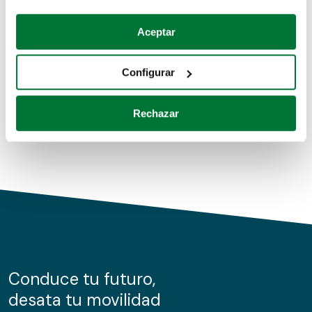
Coches de segunda mano
Si lo permite, también quisiéramos:
Aceptar
Recopilar información sobre su ubicación geográfica
Coches de km0
que puede tener una precisión de varios metros
Configurar
Coches de renting
Identificar su dispositivo analizándolo activamente
para buscar características específicas (huellas
Rechazar
digitales)
Obtenga más información sobre cómo se procesan sus
datos personales y establezca sus preferencias en la
sección de datos
. Puede cambiar o retirar su
consentimiento en cualquier momento en la Declaración
de cookies.
Las cookies de este sitio web se usan para personalizar
el contenido y los anuncios, ofrecer funciones de redes
sociales y analizar el tráfico. Además, compartimos
Conduce tu futuro,
información sobre el uso que haga del sitio web con
desata tu movilidad
nuestros partners de redes sociales, publicidad y análisis