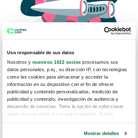
Uso responsable de sus datos
Nosotros y
nuestros 1022 socios
procesamos sus
datos personales, p.ej., su dirección IP, con tecnologías
como las cookies para almacenar y acceder la
Lo sentimos, no sabemos como
información en su dispositivo con el fin de ofrecer
te hemos traido hasta aquí.
publicidad y contenido personalizados, medición de
publicidad y contenido, investigación de audiencia y
desarrollo de servicios. Tiene la opción de seleccionar
Pero puedes encontrar el coche que estás
quién usa sus datos y con qué propósitos. Puede
buscando en alguno de estos enlaces:
cambiar o retirar su consentimiento en cualquier
momento desde la Declaración de cookies o clicando en
Coches nuevos
Mostrar detalles
el Menú de consentimiento.