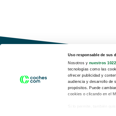
Uso responsable de sus 
Nosotros y
nuestros 1022
tecnologías como las cooki
Conduce tu futuro,
ofrecer publicidad y conte
desata tu movilidad
audiencia y desarrollo de 
propósitos. Puede cambiar
cookies o clicando en el 
Si lo permite, también qui
Acerca de nosotros
Aviso legal
Recopilar información