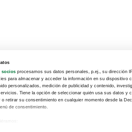
datos
 socios
procesamos sus datos personales, p.ej., su dirección I
es para almacenar y acceder la información en su dispositivo co
nido personalizados, medición de publicidad y contenido, investi
servicios. Tiene la opción de seleccionar quién usa sus datos y 
 o retirar su consentimiento en cualquier momento desde la Dec
Menú de consentimiento.
siéramos:
Aviso protección de datos
 sobre su ubicación geográfica que puede tener una precisión de