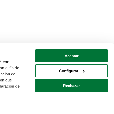
Aceptar
P, con
n el fin de
Configurar
gación de
con qué
Rechazar
laración de
Política de cookies
Contacto
 varios metros